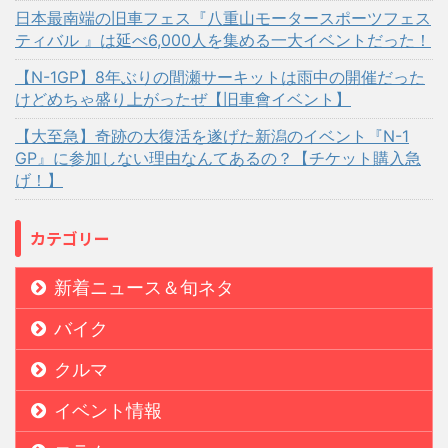
日本最南端の旧車フェス『八重山モータースポーツフェス
ティバル 』は延べ6,000人を集める一大イベントだった！
【N-1GP】8年ぶりの間瀬サーキットは雨中の開催だった
けどめちゃ盛り上がったぜ【旧車會イベント】
【大至急】奇跡の大復活を遂げた新潟のイベント『N-1
GP』に参加しない理由なんてあるの？【チケット購入急
げ！】
カテゴリー
新着ニュース＆旬ネタ
バイク
クルマ
イベント情報