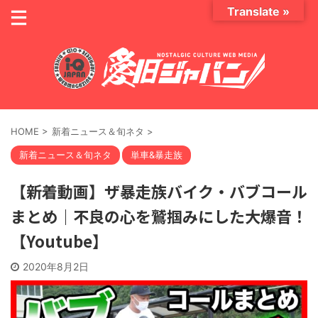
Translate »
HOME
>
新着ニュース＆旬ネタ
>
新着ニュース＆旬ネタ
単車&暴走族
【新着動画】ザ暴走族バイク・バブコール
まとめ｜不良の心を鷲掴みにした大爆音！
【Youtube】
2020年8月2日