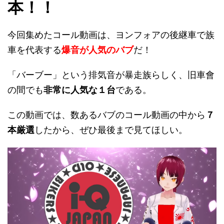
本！！
今回集めたコール動画は、ヨンフォアの後継車で族
車を代表する
爆音が人気のバブ
だ！
「バーブー」という排気音が暴走族らしく、旧車會
の間でも
非常に人気な１台
である。
この動画では、数あるバブのコール動画の中から
７
本厳選
したから、ぜひ最後まで見てほしい。