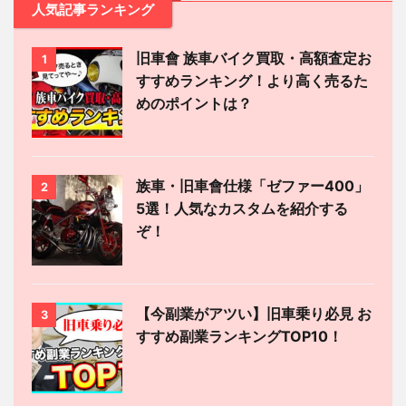
人気記事ランキング
旧車會 族車バイク買取・高額査定お
1
すすめランキング！より高く売るた
めのポイントは？
族車・旧車會仕様「ゼファー400」
2
5選！人気なカスタムを紹介する
ぞ！
【今副業がアツい】旧車乗り必見 お
3
すすめ副業ランキングTOP10！