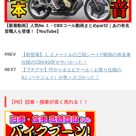
【新着動画】人気No １・CBXコール動画まとめpart2｜あの有名
音職人も登場！【YouTube】
PREV
【初登場】１.２メートルの三段シート!?昭和の有名車
仕様のCBX400Fがヤバかった！
NEXT
【ブチアゲ】竹やり＆エビテール！お祭り仕様の
XJ（ペケジェイ）が色々スゴかった！
【PR】旧車・族車が高く売れる！！