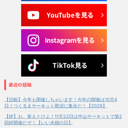
最近の投稿
【旧栃】今年も開催しちゃいます！今年の開催は10月4
日！つくるまサーキット那須に集合だ！【2026】
【絆】お、覚えとけよ！11月22日は中山サーキットで第2
回絆開催だぞ！【いい夫婦の日】