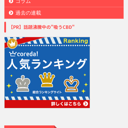
コラム
過去の連載
【PR】話題沸騰中の"吸うCBD"