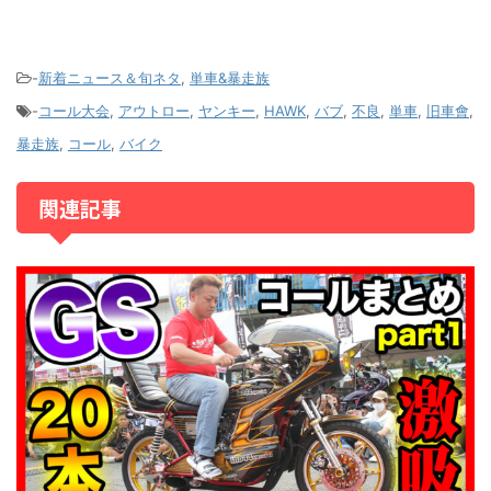
-
新着ニュース＆旬ネタ
,
単車&暴走族
-
コール大会
,
アウトロー
,
ヤンキー
,
HAWK
,
バブ
,
不良
,
単車
,
旧車會
,
暴走族
,
コール
,
バイク
関連記事