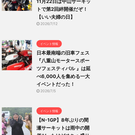
11月22日は中山サーキッ
トで第2回絆開催だぞ！
【いい夫婦の日】
2026/7/12
イベント情報
日本最南端の旧車フェス
『八重山モータースポー
ツフェスティバル 』は延
べ6,000人を集める一大
イベントだった！
2026/7/5
イベント情報
【N-1GP】8年ぶりの間
瀬サーキットは雨中の開