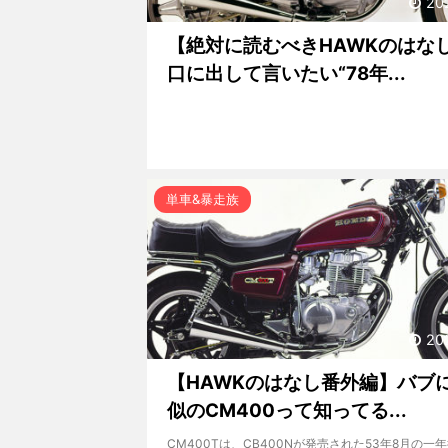
20
【絶対に読むべきHAWKのはな
口に出して言いたい“78年...
単車&暴走族
20
【HAWKのはなし番外編】バブ
似のCM400って知ってる...
CM400Tは、CB400Nが発売された53年8月の一