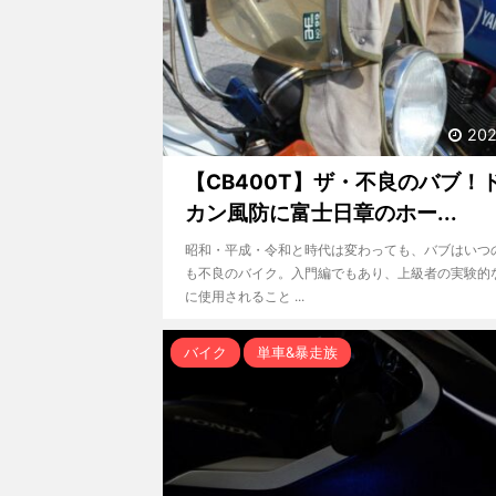
202
【CB400T】ザ・不良のバブ！
カン風防に富士日章のホー...
昭和・平成・令和と時代は変わっても、バブはいつ
も不良のバイク。入門編でもあり、上級者の実験的
に使用されること ...
バイク
単車&暴走族