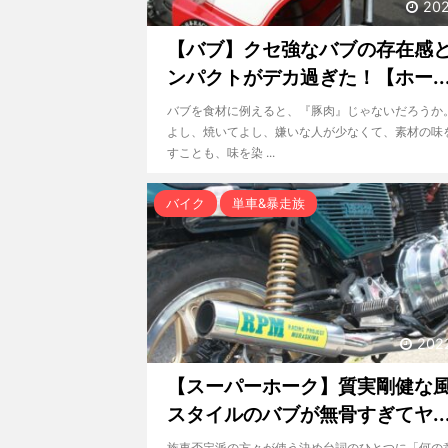
202
【バブ】クセ強なバブの存在感
ンパクトがデカ過ぎた！【ホー..
バブを食材に例えると、『豚肉』じゃないだろうか
よし、焼いてよし、嫌いな人が少なくて、素材の味
すことも、味を染 ...
バイク
単車&暴走族
202
【スーパーホーク】質実剛健な
スタイルのバブが無骨すぎてヤ..
族車否定派の方々が使う決め台詞のひとつに「何の