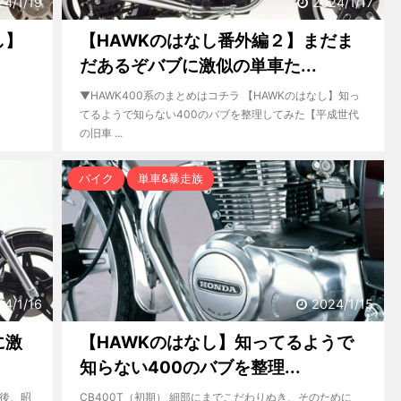
24/1/19
2024/1/17
し】
【HAWKのはなし番外編２】まだま
だあるぞバブに激似の単車た...
▼HAWK400系のまとめはコチラ 【HAWKのはなし】知っ
てるようで知らない400のバブを整理してみた【平成世代
の旧車 ...
バイク
単車&暴走族
24/1/16
2024/1/15
に激
【HAWKのはなし】知ってるようで
知らない400のバブを整理...
年後、昭
CB400T（初期） 細部にまでこだわりぬき、そのために