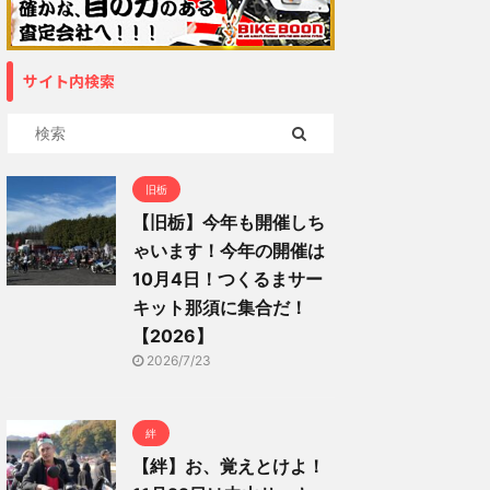
サイト内検索
旧栃
【旧栃】今年も開催しち
ゃいます！今年の開催は
10月4日！つくるまサー
キット那須に集合だ！
【2026】
2026/7/23
絆
【絆】お、覚えとけよ！