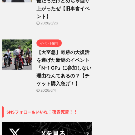
催だったけどめちゃ盛り
上がったぜ【旧車會イベ
ント】
2026/6/26
イベント情報
【大至急】奇跡の大復活
を遂げた新潟のイベント
『N-1 GP』に参加しない
理由なんてあるの？【チ
ケット購入急げ！】
2026/6/4
SNSフォロー&いいね！夜露死苦！！