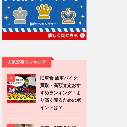
人気記事ランキング
旧車會 族車バイク
1
買取・高額査定おす
すめランキング！よ
り高く売るためのポ
イントは？