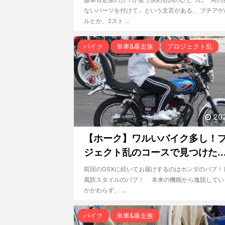
ないパーツを付けて」という文言がある。 ブチアゲ
ルとか、2スト ...
バイク
単車&暴走族
プロジェクト乱
20
【ホーク】ワルいバイク多し！
ジェクト乱のコースで見つけた..
前回のGSXに続いてお届けするのはホンダのバブ！
風防スタイルのバブ！ 本来の機能から逸脱してい
かかわらず、 ...
バイク
単車&暴走族