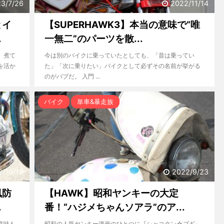
3/7/26
2022/11/14
とイ
【SUPERHAWK3】本当の意味で“唯
.
一無二”のパーツを散...
。煮て
今は別のバイクに乗っていたとしても、「昔は乗ってい
を活か
た」「次に乗りたい」バイクとして必ずその名前が挙がる
のがバブだ。 入門 ...
バイク
単車&暴走族
2/10/13
2022/9/23
風防
【HAWK】昭和ヤンキーの大定
.
番！“ハジメちゃんソアラ”のア...
意味も
昭和の人気ヤンキー漫画のひとつに『シャコタン☆ブギ』