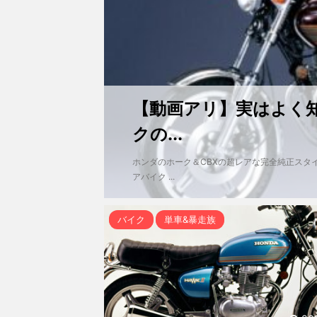
【動画アリ】実はよく知
クの...
ホンダのホーク＆CBXの超レアな完全純正スタ
アバイク ...
バイク
単車&暴走族