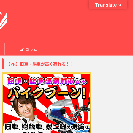
Translate »
コラム
【PR】旧車・族車が高く売れる！！