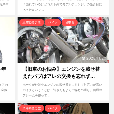
か兄弟車
「売れているけどコスト高でモデルチェンジ」の憂き目に
あったヨンフ ...
単車&暴走族
バイク
旧車會
24/1/14
2023/11/20
を年
【旧車のお悩み】エンジンを載せ替
えたバブはアレの交換も忘れず...
フォアの
ホークが外装やエンジンの載せ替えに対して対応力が高い
 全体
バイクということは、皆さんもよくご存じの通り。共通の
フレームを使って ...
単車&暴走族
バイク