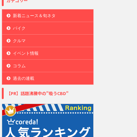
カテゴリー
新着ニュース＆旬ネタ
バイク
クルマ
イベント情報
コラム
過去の連載
【PR】話題沸騰中の"吸うCBD"