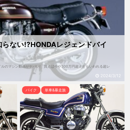
らない!?HONDAレジェンドバイ
イルのマシン動画がヤバい! 買えば今や300万円超えともいわれる超レ
2024/3/12
バイク
単車&暴走族