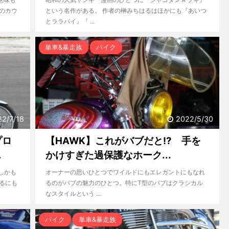
のカウ
という名作がある。 作者の榊みちはるはほかにも『あいつ
とララバイ』『 ...
単車&暴走族
バイク
22/7/18
2022/5/30
プロ
【HAWK】これがバブだと!? 手を
.
かけすぎた過保護なホーク...
しかも
オーナーの思いひとつでワイルドにもエレガントにもなれ
るにも
るのがバブの魅力のひとつ。特にT型のバブはクラシカル
なスタイルという ...
バイク
単車&暴走族