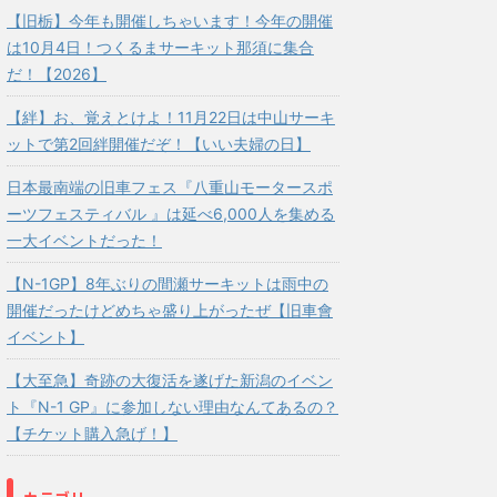
【旧栃】今年も開催しちゃいます！今年の開催
は10月4日！つくるまサーキット那須に集合
だ！【2026】
【絆】お、覚えとけよ！11月22日は中山サーキ
ットで第2回絆開催だぞ！【いい夫婦の日】
日本最南端の旧車フェス『八重山モータースポ
ーツフェスティバル 』は延べ6,000人を集める
一大イベントだった！
【N-1GP】8年ぶりの間瀬サーキットは雨中の
開催だったけどめちゃ盛り上がったぜ【旧車會
イベント】
【大至急】奇跡の大復活を遂げた新潟のイベン
ト『N-1 GP』に参加しない理由なんてあるの？
【チケット購入急げ！】