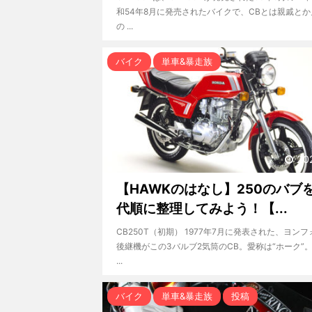
和54年8月に発売されたバイクで、CBとは親戚と
の ...
バイク
単車&暴走族
20
【HAWKのはなし】250のバブ
代順に整理してみよう！【...
CB250T（初期） 1977年7月に発表された、ヨン
後継機がこの3バルブ2気筒のCB。愛称は“ホーク”。
...
バイク
単車&暴走族
投稿