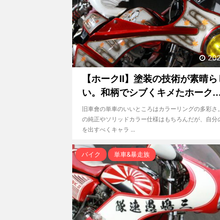
202
【ホークⅡ】塗装の技術が素晴ら
い。和柄でシブくキメたホーク..
旧車會の単車のいいところはカラーリングの多彩さ
の純正やソリッドカラー仕様はもちろんだが、自分
を出すべくキャラ ...
バイク
単車&暴走族