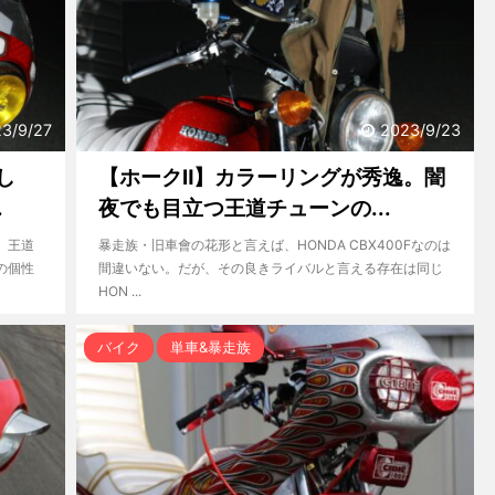
3/9/27
2023/9/23
し
【ホークⅡ】カラーリングが秀逸。闇
.
夜でも目立つ王道チューンの...
。王道
暴走族・旧車會の花形と言えば、HONDA CBX400Fなのは
の個性
間違いない。だが、その良きライバルと言える存在は同じ
HON ...
バイク
単車&暴走族