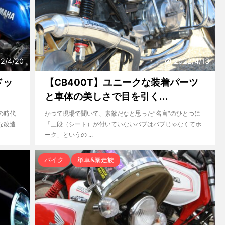
2/4/20
2022/4/13
ドッ
【CB400T】ユニークな装着パーツ
と車体の美しさで目を引く...
の時代
かつて現場で聞いて、素敵だなと思った“名言”のひとつに
な改造
「三段（シート）が付いていないバブはバブじゃなくてホ
ーク」というの ...
バイク
単車&暴走族