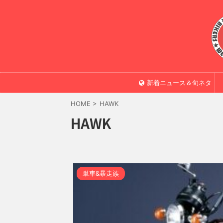
新着ニュース＆旬ネタ
HOME
>
HAWK
HAWK
単車&暴走族