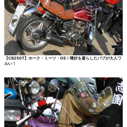
【CB250T】ホーク・ミーツ・GS！嗜好を凝らしたバブが大人ワ
ルい！