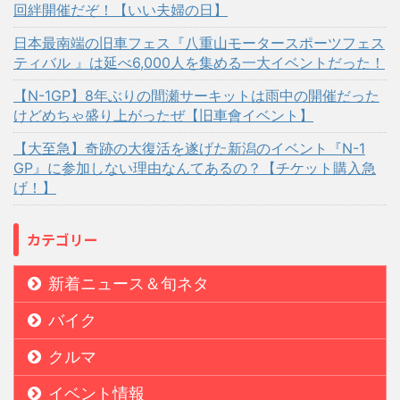
回絆開催だぞ！【いい夫婦の日】
日本最南端の旧車フェス『八重山モータースポーツフェス
ティバル 』は延べ6,000人を集める一大イベントだった！
【N-1GP】8年ぶりの間瀬サーキットは雨中の開催だった
けどめちゃ盛り上がったぜ【旧車會イベント】
【大至急】奇跡の大復活を遂げた新潟のイベント『N-1
GP』に参加しない理由なんてあるの？【チケット購入急
げ！】
カテゴリー
新着ニュース＆旬ネタ
バイク
クルマ
イベント情報