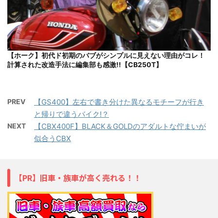
【ホーク】初代ド初期のバブがシンプルに見えない理由がコレ！
計算された改造手法に編集部も感激!!【CB250T】
PREV
【GS400】左右で書き分けた異なるモチーフが行き
と帰りで違うバイク!？
NEXT
【CBX400F】BLACK＆GOLDのアダルトな佇まいが
似合うCBX
【PR】旧車・族車が高く売れる！！