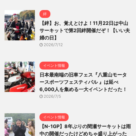
絆
【絆】お、覚えとけよ！11月22日は中山
サーキットで第2回絆開催だぞ！【いい夫
婦の日】
2026/7/12
イベント情報
日本最南端の旧車フェス『八重山モータ
ースポーツフェスティバル 』は延べ
6,000人を集める一大イベントだった！
2026/7/5
イベント情報
【N-1GP】8年ぶりの間瀬サーキットは雨
中の開催だったけどめちゃ盛り上がった