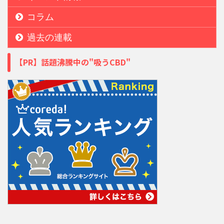
コラム
過去の連載
【PR】話題沸騰中の"吸うCBD"