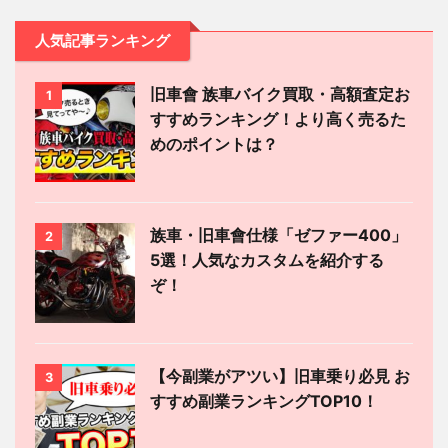
人気記事ランキング
旧車會 族車バイク買取・高額査定お
1
すすめランキング！より高く売るた
めのポイントは？
族車・旧車會仕様「ゼファー400」
2
5選！人気なカスタムを紹介する
ぞ！
【今副業がアツい】旧車乗り必見 お
3
すすめ副業ランキングTOP10！