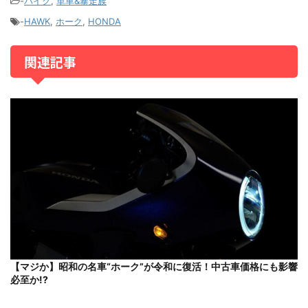
-
バイク
,
単車&暴走族
-
HAWK
,
ホーク
,
HONDA
関連記事
【マジか】昭和の名車“ホーク”が令和に復活！中古車価格にも影響
必至か!?