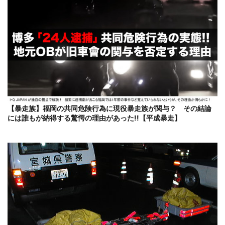
【暴走族】福岡の共同危険行為に現役暴走族が関与？ その結論
には誰もが納得する驚愕の理由があった!!【平成暴走】