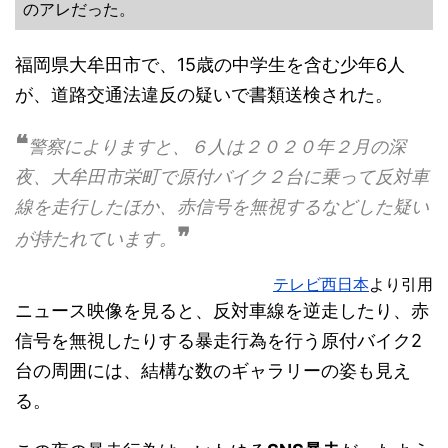
のアレだった。
福岡県大牟田市で、15歳の中学生を含む少年6人
が、道路交通法違反の疑いで書類送検された。
❝
警察によりますと、６人は２０２０年２月の深
夜、大牟田市栄町で原付バイク２台に乗って反対車
線を走行したほか、赤信号を無視するなどした疑い
❞
が持たれています。
テレビ西日本
より引用
ニュース映像を見ると、反対車線を逆走したり、赤
信号を無視したりする暴走行為を行う原付バイク2
台の周囲には、結構な数のギャラリーの姿も見え
る。