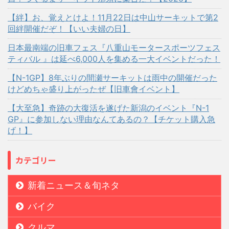
【絆】お、覚えとけよ！11月22日は中山サーキットで第2
回絆開催だぞ！【いい夫婦の日】
日本最南端の旧車フェス『八重山モータースポーツフェス
ティバル 』は延べ6,000人を集める一大イベントだった！
【N-1GP】8年ぶりの間瀬サーキットは雨中の開催だった
けどめちゃ盛り上がったぜ【旧車會イベント】
【大至急】奇跡の大復活を遂げた新潟のイベント『N-1
GP』に参加しない理由なんてあるの？【チケット購入急
げ！】
カテゴリー
新着ニュース＆旬ネタ
バイク
クルマ