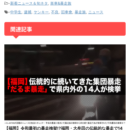
-
新着ニュース＆旬ネタ
,
単車&暴走族
-
中学生
,
逮捕
,
ヤンキー
,
不良
,
旧車會
,
暴走族
,
ニュース
関連記事
【福岡】令和最初の暴走検挙!?福岡・大牟田の伝統的な暴走で14