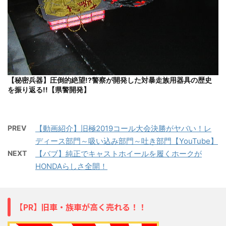
【秘密兵器】圧倒的絶望!?警察が開発した対暴走族用器具の歴史
を振り返る!!【県警開発】
PREV
【動画紹介】旧極2019コール大会決勝がヤバい！レ
ディース部門～吸い込み部門～吐き部門【YouTube】
NEXT
【バブ】純正でキャストホイールを履くホークが
HONDAらしさ全開！
【PR】旧車・族車が高く売れる！！