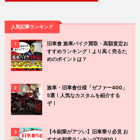
人気記事ランキング
旧車會 族車バイク買取・高額査定お
1
すすめランキング！より高く売るた
めのポイントは？
族車・旧車會仕様「ゼファー400」
2
5選！人気なカスタムを紹介する
ぞ！
【今副業がアツい】旧車乗り必見 お
3
すすめ副業ランキングTOP10！