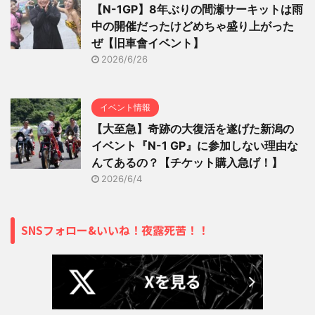
【N-1GP】8年ぶりの間瀬サーキットは雨
中の開催だったけどめちゃ盛り上がった
ぜ【旧車會イベント】
2026/6/26
イベント情報
【大至急】奇跡の大復活を遂げた新潟の
イベント『N-1 GP』に参加しない理由な
んてあるの？【チケット購入急げ！】
2026/6/4
SNSフォロー&いいね！夜露死苦！！