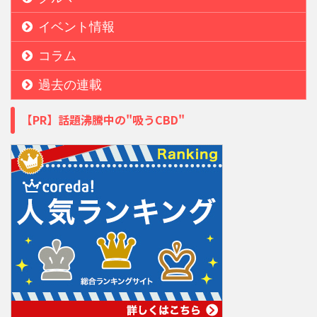
イベント情報
コラム
過去の連載
【PR】話題沸騰中の"吸うCBD"