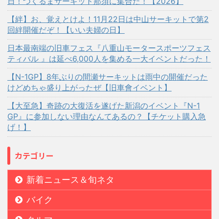
日！つくるまサーキット那須に集合だ！【2026】
【絆】お、覚えとけよ！11月22日は中山サーキットで第2
回絆開催だぞ！【いい夫婦の日】
日本最南端の旧車フェス『八重山モータースポーツフェス
ティバル 』は延べ6,000人を集める一大イベントだった！
【N-1GP】8年ぶりの間瀬サーキットは雨中の開催だった
けどめちゃ盛り上がったぜ【旧車會イベント】
【大至急】奇跡の大復活を遂げた新潟のイベント『N-1
GP』に参加しない理由なんてあるの？【チケット購入急
げ！】
カテゴリー
新着ニュース＆旬ネタ
バイク