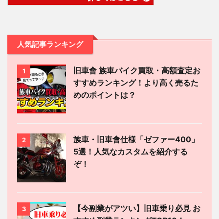
人気記事ランキング
旧車會 族車バイク買取・高額査定お
1
すすめランキング！より高く売るた
めのポイントは？
族車・旧車會仕様「ゼファー400」
2
5選！人気なカスタムを紹介する
ぞ！
【今副業がアツい】旧車乗り必見 お
3