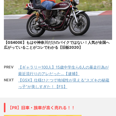
【GS400E】もはや神奈川だけのバイクではない！人気が全国へ
広がっていることがコレでわかる【旧栃2020】
PREV
【ギャラリー100人】15歳中学生ら6人の暴走行為が
最近流行りのアレだった…【逮捕】
NEXT
【GSX】仕様ひとつで地域性が見える“スズキの秘蔵
っ子”が美しすぎた！【FS】
【PR】旧車・族車が高く売れる！！