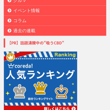
クルマ
イベント情報
コラム
過去の連載
【PR】話題沸騰中の"吸うCBD"