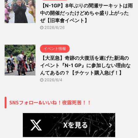
【N-1GP】8年ぶりの間瀬サーキットは雨
中の開催だったけどめちゃ盛り上がった
ぜ【旧車會イベント】
2026/6/26
イベント情報
【大至急】奇跡の大復活を遂げた新潟の
イベント『N-1 GP』に参加しない理由な
んてあるの？【チケット購入急げ！】
2026/6/4
SNSフォロー&いいね！夜露死苦！！