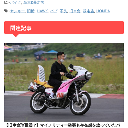
-
バイク
,
単車&暴走族
-
ヤンキー
,
旧栃
,
HAWK
,
バブ
,
不良
,
旧車會
,
暴走族
,
HONDA
関連記事
【旧車會珍百景!?】マイノリティー確実も存在感を放っていたバ