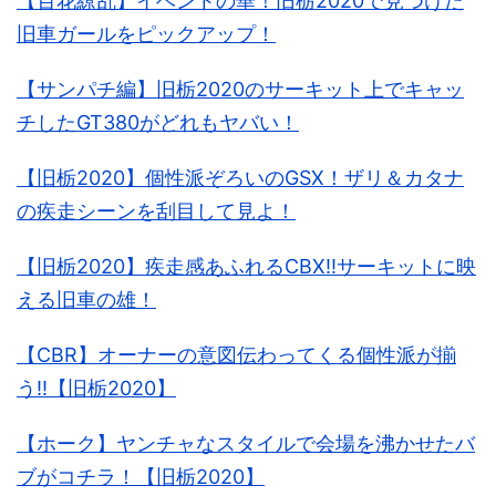
【百花繚乱】イベントの華！旧栃2020で見つけた
旧車ガールをピックアップ！
【サンパチ編】旧栃2020のサーキット上でキャッ
チしたGT380がどれもヤバい！
【旧栃2020】個性派ぞろいのGSX！ザリ＆カタナ
の疾走シーンを刮目して見よ！
【旧栃2020】疾走感あふれるCBX!!サーキットに映
える旧車の雄！
【CBR】オーナーの意図伝わってくる個性派が揃
う!!【旧栃2020】
【ホーク】ヤンチャなスタイルで会場を沸かせたバ
ブがコチラ！【旧栃2020】