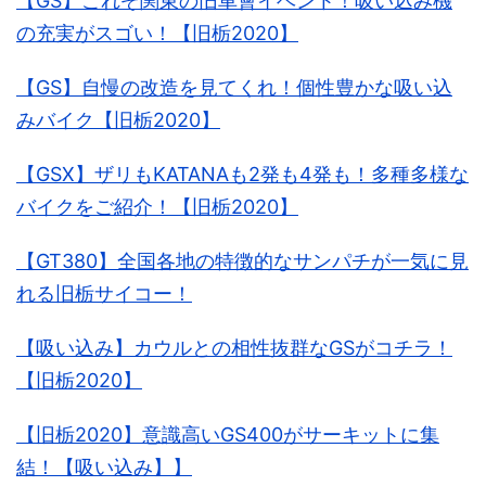
【GS】これぞ関東の旧車會イベント！吸い込み機
の充実がスゴい！【旧栃2020】
【GS】自慢の改造を見てくれ！個性豊かな吸い込
みバイク【旧栃2020】
【GSX】ザリもKATANAも2発も4発も！多種多様な
バイクをご紹介！【旧栃2020】
【GT380】全国各地の特徴的なサンパチが一気に見
れる旧栃サイコー！
【吸い込み】カウルとの相性抜群なGSがコチラ！
【旧栃2020】
【旧栃2020】意識高いGS400がサーキットに集
結！【吸い込み】】