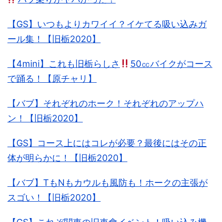
【GS】いつもよりカワイイ？イケてる吸い込みガ
ール集！【旧栃2020】
【4mini】これも旧栃らしさ
50㏄バイクがコース
で踊る！【原チャリ】
【バブ】それぞれのホーク！それぞれのアップハ
ン！【旧栃2020】
【GS】コース上にはコレが必要？最後にはその正
体が明らかに！【旧栃2020】
【バブ】TもNもカウルも風防も！ホークの主張が
スゴい！【旧栃2020】