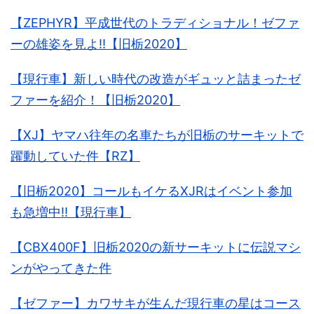
【ZEPHYR】平成世代のトラディショナル！ゼファ
ーの雄姿を見よ!!【旧栃2020】
【現行車】新しい時代の改造がギュッと詰まったゼ
ファーを紹介！【旧栃2020】
【XJ】ヤマハ往年の名車たちが旧栃のサーキットで
躍動していた件【RZ】
【旧栃2020】コールもイケるXJRはイベント参加
も急増中!!【現行車】
【CBX400F】旧栃2020の新サーキットに伝説マシ
ンがやってきた件
【ゼファー】カワサキが生んだ現行車の星はコース