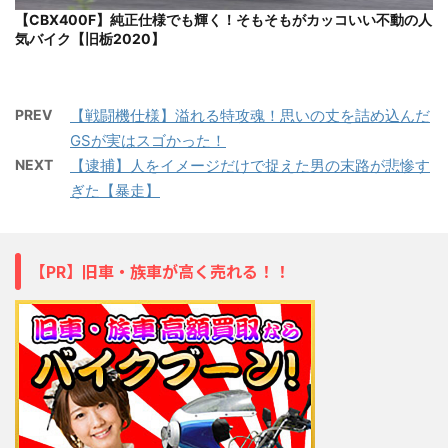
【CBX400F】純正仕様でも輝く！そもそもがカッコいい不動の人
気バイク【旧栃2020】
PREV
【戦闘機仕様】溢れる特攻魂！思いの丈を詰め込んだ
GSが実はスゴかった！
NEXT
【逮捕】人をイメージだけで捉えた男の末路が悲惨す
ぎた【暴走】
【PR】旧車・族車が高く売れる！！