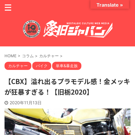
Translate »
HOME
>
コラム
>
カルチャー
>
カルチャー
バイク
単車&暴走族
【CBX】溢れ出るプラモデル感！金メッキ
が狂暴すぎる！【旧栃2020】
2020年11月13日