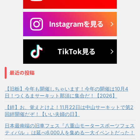
最近の投稿
【旧栃】今年も開催しちゃいます！今年の開催は10月4
日！つくるまサーキット那須に集合だ！【2026】
【絆】お、覚えとけよ！11月22日は中山サーキットで第2
回絆開催だぞ！【いい夫婦の日】
日本最南端の旧車フェス『八重山モータースポーツフェス
ティバル 』は延べ6,000人を集める一大イベントだった！