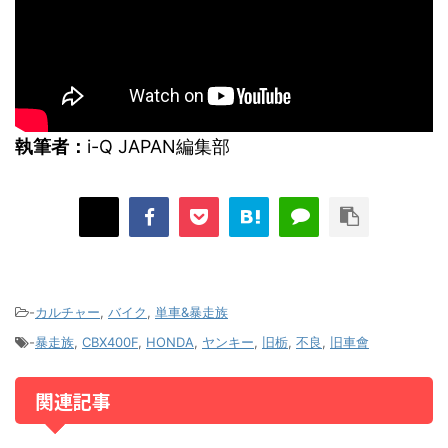
執筆者：
i-Q JAPAN編集部
-
カルチャー
,
バイク
,
単車&暴走族
-
暴走族
,
CBX400F
,
HONDA
,
ヤンキー
,
旧栃
,
不良
,
旧車會
関連記事