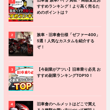
1
すすめランキング！より高く売るた
めのポイントは？
族車・旧車會仕様「ゼファー400」
2
5選！人気なカスタムを紹介する
ぞ！
【今副業がアツい】旧車乗り必見 お
3
すすめ副業ランキングTOP10！
旧車會のヘルメットはどこで買え
4
る？種類や買い方について解説！