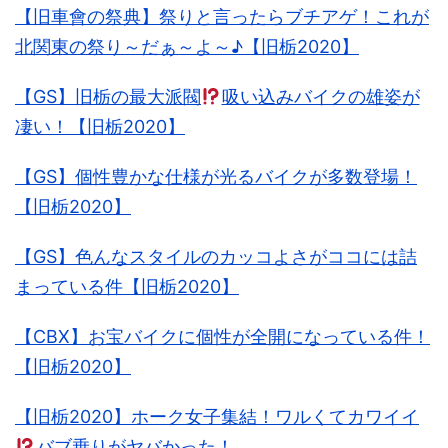
【旧車會の祭典】祭りと言ったらブチアゲ！これが
北関東の祭り～だぁ～よ～♪【旧栃2020】
【GS】旧栃の最大派閥
吸い込みバイクの雄姿が
凄い！【旧栃2020】
【GS】個性豊かな仕様が光るバイクが多数登場！
【旧栃2020】
【GS】色んなスタイルのカッコよさがココには詰
まっている件【旧栃2020】
【CBX】お宝バイクに個性が全開になっている件！
【旧栃2020】
【旧栃2020】ホーク女子集結！ワルくてカワイイ
バブ乗りがヤバかった！