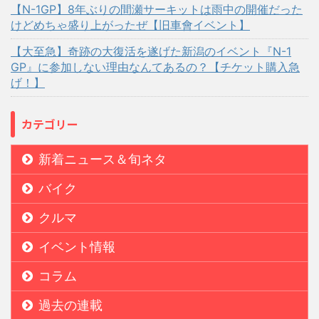
【N-1GP】8年ぶりの間瀬サーキットは雨中の開催だった
けどめちゃ盛り上がったぜ【旧車會イベント】
【大至急】奇跡の大復活を遂げた新潟のイベント『N-1
GP』に参加しない理由なんてあるの？【チケット購入急
げ！】
カテゴリー
新着ニュース＆旬ネタ
バイク
クルマ
イベント情報
コラム
過去の連載