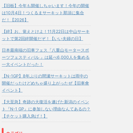
【旧栃】今年も開催しちゃいます！今年の開催
は10月4日！つくるまサーキット那須に集合
だ！【2026】
【絆】お、覚えとけよ！11月22日は中山サーキ
ットで第2回絆開催だぞ！【いい夫婦の日】
日本最南端の旧車フェス『八重山モータースポ
ーツフェスティバル 』は延べ6,000人を集める
一大イベントだった！
【N-1GP】8年ぶりの間瀬サーキットは雨中の
開催だったけどめちゃ盛り上がったぜ【旧車會
イベント】
【大至急】奇跡の大復活を遂げた新潟のイベン
ト『N-1 GP』に参加しない理由なんてあるの？
【チケット購入急げ！】