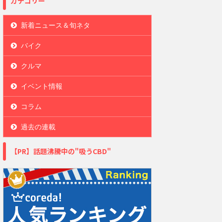
カテゴリー
新着ニュース＆旬ネタ
バイク
クルマ
イベント情報
コラム
過去の連載
【PR】話題沸騰中の"吸うCBD"