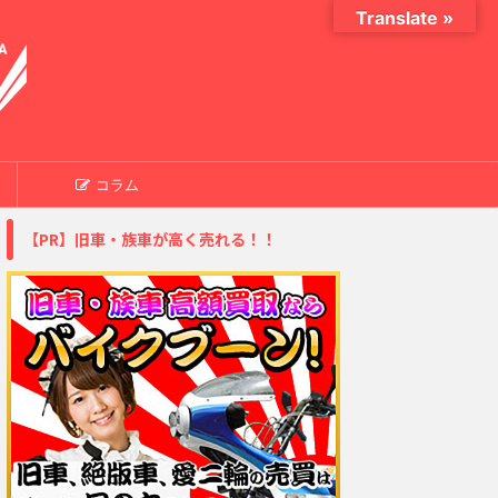
Translate »
コラム
【PR】旧車・族車が高く売れる！！