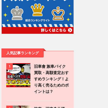
人気記事ランキング
旧車會 族車バイク
1
買取・高額査定おす
すめランキング！よ
り高く売るためのポ
イントは？