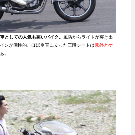
族車としての人気も高いバイク。
風防からライトが突き出
インが個性的。ほぼ垂直に立った三段シートは
意外とケ
ぁ。