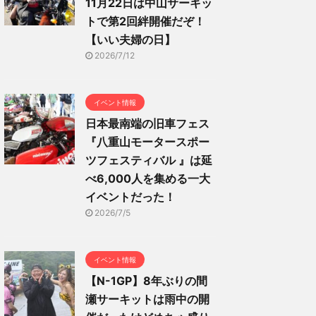
11月22日は中山サーキッ
トで第2回絆開催だぞ！
【いい夫婦の日】
2026/7/12
イベント情報
日本最南端の旧車フェス
『八重山モータースポー
ツフェスティバル 』は延
べ6,000人を集める一大
イベントだった！
2026/7/5
イベント情報
【N-1GP】8年ぶりの間
瀬サーキットは雨中の開