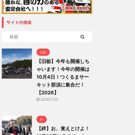
サイト内検索
旧栃
【旧栃】今年も開催しち
ゃいます！今年の開催は
10月4日！つくるまサー
キット那須に集合だ！
【2026】
2026/7/23
絆
【絆】お、覚えとけよ！