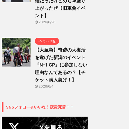
催だったけどめちゃ盛り
上がったぜ【旧車會イベ
ント】
2026/6/26
イベント情報
【大至急】奇跡の大復活
を遂げた新潟のイベント
『N-1 GP』に参加しない
理由なんてあるの？【チ
ケット購入急げ！】
2026/6/4
SNSフォロー&いいね！夜露死苦！！