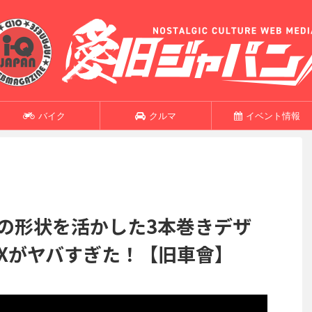
バイク
クルマ
イベント情報
イクの形状を活かした3本巻きデザ
BXがヤバすぎた！【旧車會】