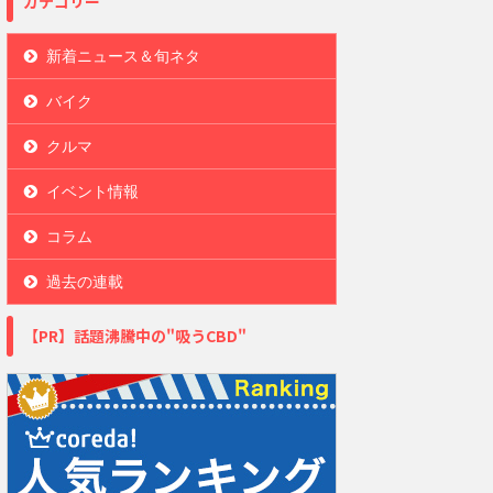
カテゴリー
新着ニュース＆旬ネタ
バイク
クルマ
イベント情報
コラム
過去の連載
【PR】話題沸騰中の"吸うCBD"