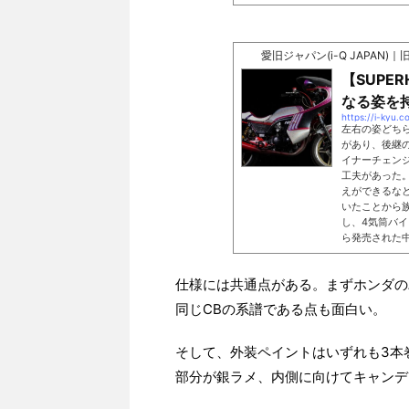
愛旧ジャパン(i-Q JAPAN
【SUPE
なる姿を持
https://i-kyu
左右の姿どち
があり、後継
イナーチェン
工夫があった
えができるな
いたことから
し、4気筒バ
ら発売された中型
仕様には共通点がある。まずホンダの
同じCBの系譜である点も面白い。
そして、外装ペイントはいずれも3本
部分が銀ラメ、内側に向けてキャンデ