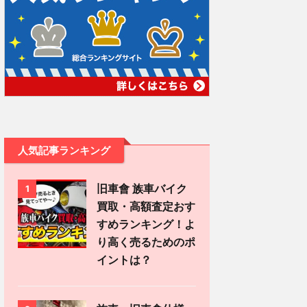
人気記事ランキング
旧車會 族車バイク
1
買取・高額査定おす
すめランキング！よ
り高く売るためのポ
イントは？