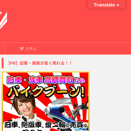
Translate »
コラム
【PR】旧車・族車が高く売れる！！