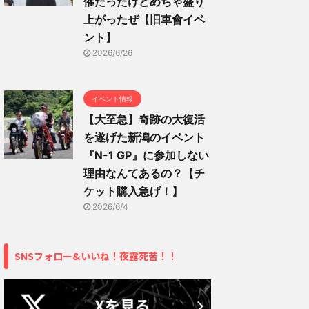
催だったけどめちゃ盛り
上がったぜ【旧車會イベ
ント】
2026/6/26
イベント情報
【大至急】奇跡の大復活
を遂げた新潟のイベント
『N-1 GP』に参加しない
理由なんてあるの？【チ
ケット購入急げ！】
2026/6/4
SNSフォロー&いいね！夜露死苦！！