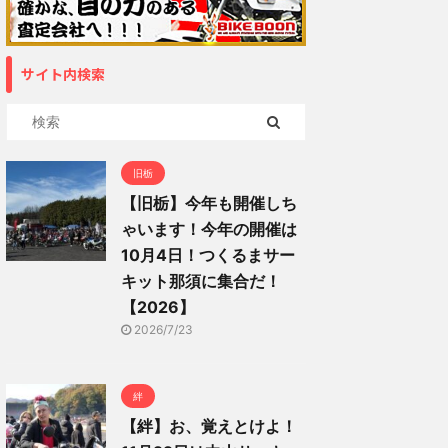
サイト内検索
旧栃
【旧栃】今年も開催しち
ゃいます！今年の開催は
10月4日！つくるまサー
キット那須に集合だ！
【2026】
2026/7/23
絆
【絆】お、覚えとけよ！