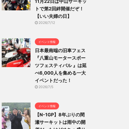
11月22日は中山サーキッ
トで第2回絆開催だぞ！
【いい夫婦の日】
2026/7/12
イベント情報
日本最南端の旧車フェス
『八重山モータースポー
ツフェスティバル 』は延
べ6,000人を集める一大
イベントだった！
2026/7/5
イベント情報
【N-1GP】8年ぶりの間
瀬サーキットは雨中の開