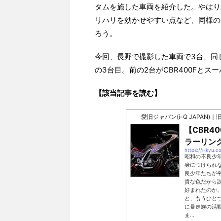
タムを施した車両を紹介した。やはり
リハリを効かせやすい点など、同様の
ろう。
今回、長野で撮影した車両で3台、同
の3台目。前の2台がCBR400Fとス
【該当記事を読む】
愛旧ジャパン(i-Q JAPAN
【CBR4
ラーリン
https://i-kyu
昭和の不良少
身につけられ
良少年たちが
貴な色だから
好まれたのか
と、もうひと
に暴走族の活
ま...