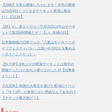
【旧栃】今年も開催しちゃいます！今年の開催
は10月4日！つくるまサーキット那須に集合
だ！【2026】
【絆】お、覚えとけよ！11月22日は中山サーキ
ットで第2回絆開催だぞ！【いい夫婦の日】
日本最南端の旧車フェス『八重山モータースポ
ーツフェスティバル 』は延べ6,000人を集める
一大イベントだった！
【N-1GP】8年ぶりの間瀬サーキットは雨中の
開催だったけどめちゃ盛り上がったぜ【旧車會
イベント】
【大至急】奇跡の大復活を遂げた新潟のイベン
ト『N-1 GP』に参加しない理由なんてあるの？
【チケット購入急げ！】