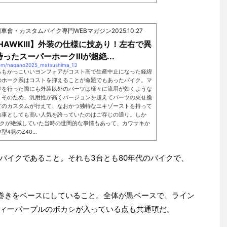
)｜旧車會・カスタムバイク専門WEBマガジン
2025.10.27
RHAWKⅢ】外装の仕様に技あり！左右で異
ったスーパーホークⅢが超絶...
.com/nagano2025_matsushima_13
らもかっこいいヨンフォアがコスト高で生産中止になった経緯
のホーク系はコストを抑えることが命題でもあったバイク。マ
ジを行った際にも外装以外のパーツは様々に流用が効くような
。そのため、汎用性が高くバージョンを超えてパーツの乗せ換
どのカスタムが行えて、なおかつ独特なエキゾーストを持って
族車としても高い人気を誇っていたのはご存じの通り。しか
イクが絶滅していた当時の世間的な事情もあって、カワサキか
4発のZ40...
バイクであること。それも3台とも80年代のバイクで、
巻きをベースにしていること。全体が黒ベースで、ライン
ィーパープルのボカシが入っている点も共通項だ。