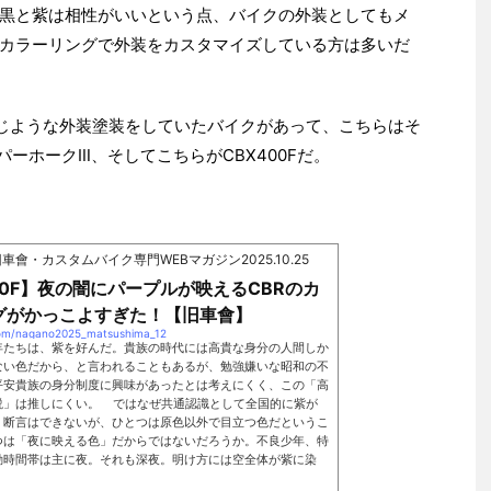
黒と紫は相性がいいという点、バイクの外装としてもメ
カラーリングで外装をカスタマイズしている方は多いだ
じような外装塗装をしていたバイクがあって、こちらはそ
ーパーホークⅢ、そしてこちらがCBX400Fだ。
)｜旧車會・カスタムバイク専門WEBマガジン
2025.10.25
00F】夜の闇にパープルが映えるCBRのカ
グがかっこよすぎた！【旧車會】
.com/nagano2025_matsushima_12
年たちは、紫を好んだ。貴族の時代には高貴な身分の人間しか
ない色だから、と言われることもあるが、勉強嫌いな昭和の不
平安貴族の身分制度に興味があったとは考えにくく、この「高
説」は推しにくい。 ではなぜ共通認識として全国的に紫が
。断言はできないが、ひとつは原色以外で目立つ色だというこ
つは「夜に映える色」だからではないだろうか。不良少年、特
動時間帯は主に夜。それも深夜。明け方には空全体が紫に染