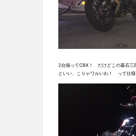
2台揃ってCBX！ だけどこの墓石
といい、こりゃワルいわ！ って仕様