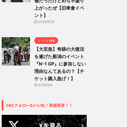
催だったけどめちゃ盛り
上がったぜ【旧車會イベ
ント】
2026/6/26
イベント情報
【大至急】奇跡の大復活
を遂げた新潟のイベント
『N-1 GP』に参加しない
理由なんてあるの？【チ
ケット購入急げ！】
2026/6/4
SNSフォロー&いいね！夜露死苦！！