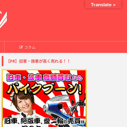
Translate »
コラム
【PR】旧車・族車が高く売れる！！