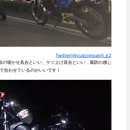
Twitter/@custompaint_k2
三段の寝かせ具合といい、ケツ上げ具合といい、風防の感じ
で合わせているのがいいです！