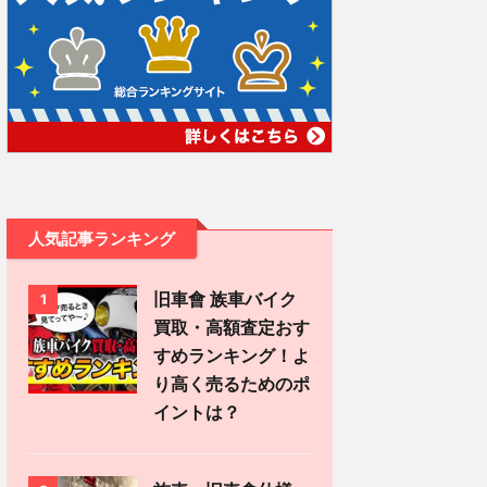
人気記事ランキング
旧車會 族車バイク
1
買取・高額査定おす
すめランキング！よ
り高く売るためのポ
イントは？