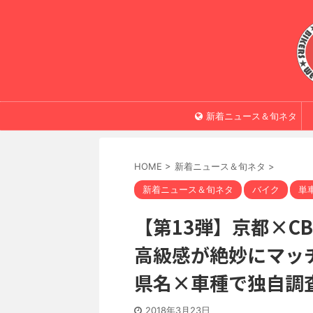
新着ニュース＆旬ネタ
HOME
>
新着ニュース＆旬ネタ
>
新着ニュース＆旬ネタ
バイク
単
【第13弾】京都×C
高級感が絶妙にマッチし
県名×車種で独自調査
2018年3月23日