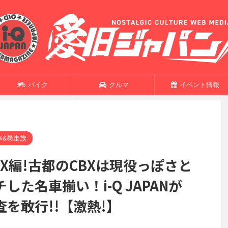
バイク
クルマ
イベント情報
車&暴走族
BX編!古都のCBXは現役っぽさと
た名車揃い！i-Q JAPANが
を敢行!!【激熱!】