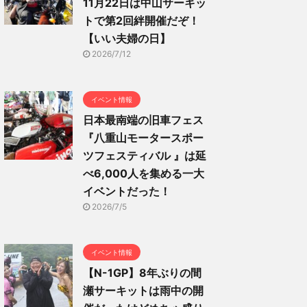
11月22日は中山サーキッ
トで第2回絆開催だぞ！
【いい夫婦の日】
2026/7/12
イベント情報
日本最南端の旧車フェス
『八重山モータースポー
ツフェスティバル 』は延
べ6,000人を集める一大
イベントだった！
2026/7/5
イベント情報
【N-1GP】8年ぶりの間
瀬サーキットは雨中の開