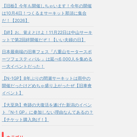
【旧栃】今年も開催しちゃいます！今年の開催
は10月4日！つくるまサーキット那須に集合
だ！【2026】
【絆】お、覚えとけよ！11月22日は中山サーキ
ットで第2回絆開催だぞ！【いい夫婦の日】
日本最南端の旧車フェス『八重山モータースポ
ーツフェスティバル 』は延べ6,000人を集める
一大イベントだった！
【N-1GP】8年ぶりの間瀬サーキットは雨中の
開催だったけどめちゃ盛り上がったぜ【旧車會
イベント】
【大至急】奇跡の大復活を遂げた新潟のイベン
ト『N-1 GP』に参加しない理由なんてあるの？
【チケット購入急げ！】