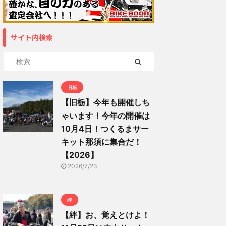
サイト内検索
旧栃
【旧栃】今年も開催しち
ゃいます！今年の開催は
10月4日！つくるまサー
キット那須に集合だ！
【2026】
2026/7/23
絆
【絆】お、覚えとけよ！