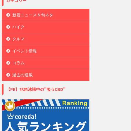
カテゴリー
新着ニュース＆旬ネタ
バイク
クルマ
イベント情報
コラム
過去の連載
【PR】話題沸騰中の"吸うCBD"