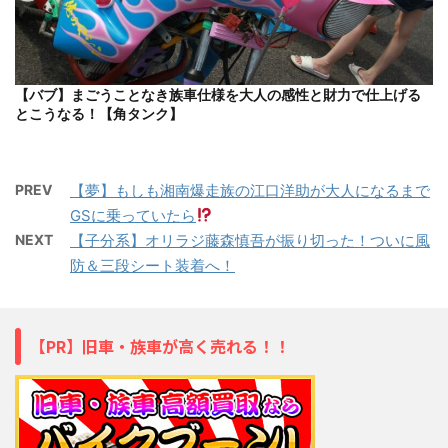
【バブ】まごうことなき族車仕様を大人の感性と財力で仕上げる
とこうなる！【角タンク】
PREV
【夢】もしも湘南爆走族の江口洋助が大人になるまで
GSに乗っていたら
NEXT
【子分系】オリラジ藤森慎吾が振り切った！ついに風
防＆三段シート装着へ！
【PR】旧車・族車が高く売れる！！