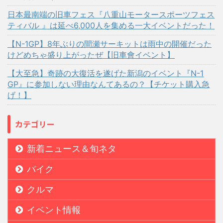
日本最南端の旧車フェス『八重山モータースポーツフェス
ティバル 』は延べ6,000人を集める一大イベントだった！
【N-1GP】8年ぶりの間瀬サーキットは雨中の開催だった
けどめちゃ盛り上がったぜ【旧車會イベント】
【大至急】奇跡の大復活を遂げた新潟のイベント『N-1
GP』に参加しない理由なんてあるの？【チケット購入急
げ！】
カテゴリー
新着ニュース＆旬ネタ
バイク
クルマ
イベント情報