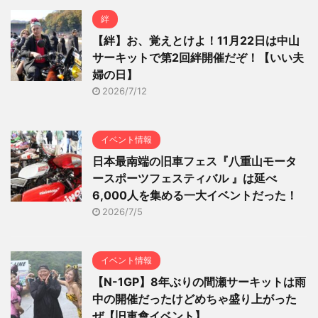
絆
【絆】お、覚えとけよ！11月22日は中山
サーキットで第2回絆開催だぞ！【いい夫
婦の日】
2026/7/12
イベント情報
日本最南端の旧車フェス『八重山モータ
ースポーツフェスティバル 』は延べ
6,000人を集める一大イベントだった！
2026/7/5
イベント情報
【N-1GP】8年ぶりの間瀬サーキットは雨
中の開催だったけどめちゃ盛り上がった
ぜ【旧車會イベント】