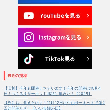
最近の投稿
【旧栃】今年も開催しちゃいます！今年の開催は10月4
日！つくるまサーキット那須に集合だ！【2026】
【絆】お、覚えとけよ！11月22日は中山サーキットで第2
回絆開催だぞ！【いい夫婦の日】