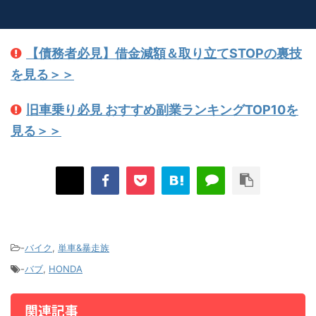
【債務者必見】借金減額＆取り立てSTOPの裏技
を見る＞＞
旧車乗り必見 おすすめ副業ランキングTOP10を
見る＞＞
-
バイク
,
単車&暴走族
-
バブ
,
HONDA
関連記事