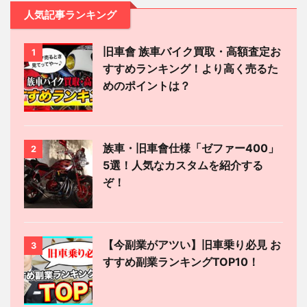
人気記事ランキング
旧車會 族車バイク買取・高額査定お
1
すすめランキング！より高く売るた
めのポイントは？
族車・旧車會仕様「ゼファー400」
2
5選！人気なカスタムを紹介する
ぞ！
【今副業がアツい】旧車乗り必見 お
3
すすめ副業ランキングTOP10！