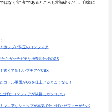
ではなく宝“者”であるところも常識破りだし、印象に
！
！激シブい珠玉のヨンフォア
見たらガッチガチな神奈川仕様のGS
！古くて新しいブチアゲCBX
たコール軍団がGSを仕上げるとこうなる！
して仕上げたヨンフォアが抜群にカッコいい
！マニアなショップが本気で仕上げたゼファーがヤバ