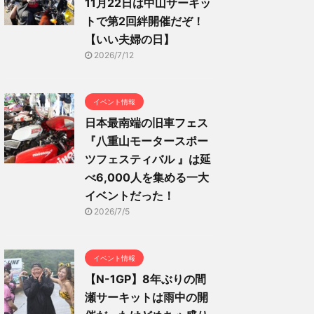
11月22日は中山サーキッ
トで第2回絆開催だぞ！
【いい夫婦の日】
2026/7/12
イベント情報
日本最南端の旧車フェス
『八重山モータースポー
ツフェスティバル 』は延
べ6,000人を集める一大
イベントだった！
2026/7/5
イベント情報
【N-1GP】8年ぶりの間
瀬サーキットは雨中の開