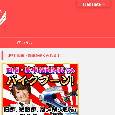
Translate »
コラム
【PR】旧車・族車が高く売れる！！