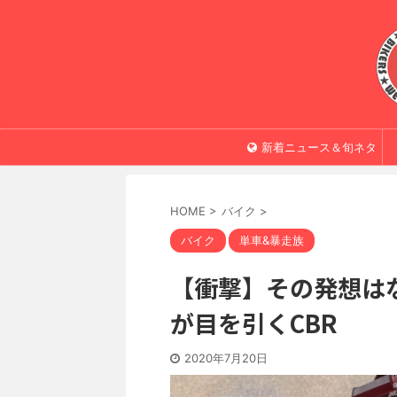
新着ニュース＆旬ネタ
HOME
>
バイク
>
バイク
単車&暴走族
【衝撃】その発想は
が目を引くCBR
2020年7月20日