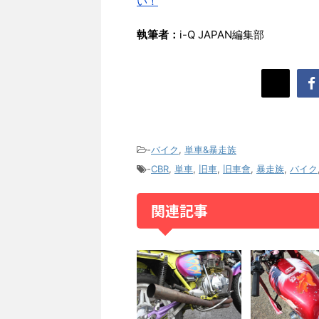
い！
執筆者：
i-Q JAPAN編集部
-
バイク
,
単車&暴走族
-
CBR
,
単車
,
旧車
,
旧車會
,
暴走族
,
バイク
関連記事