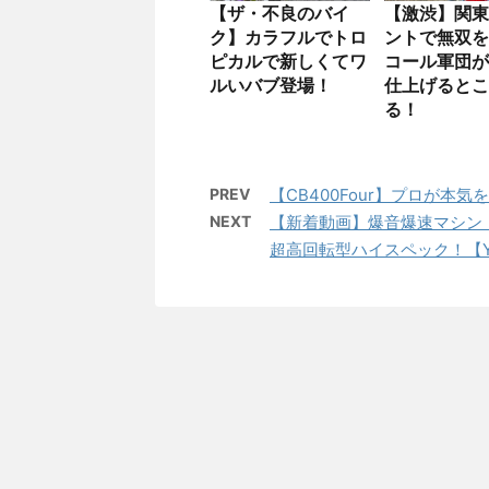
【ザ・不良のバイ
【激渋】関東
ク】カラフルでトロ
ントで無双を
ピカルで新しくてワ
コール軍団が
ルいバブ登場！
仕上げるとこ
る！
PREV
【CB400Four】プロが
NEXT
【新着動画】爆音爆速マシン・C
超高回転型ハイスペック！【Yo