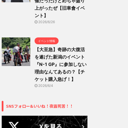
催だったけどめちゃ盛り
上がったぜ【旧車會イベ
ント】
2026/6/26
イベント情報
【大至急】奇跡の大復活
を遂げた新潟のイベント
『N-1 GP』に参加しない
理由なんてあるの？【チ
ケット購入急げ！】
2026/6/4
SNSフォロー&いいね！夜露死苦！！