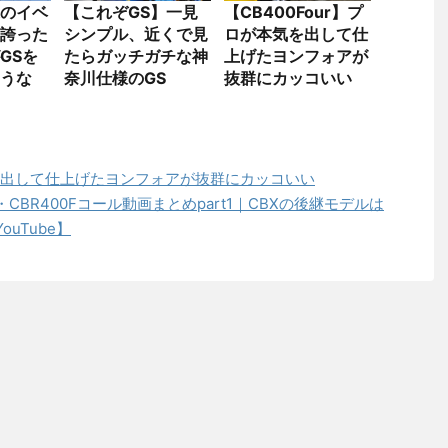
のイベ
【これぞGS】一見
【CB400Four】プ
誇った
シンプル、近くで見
ロが本気を出して仕
GSを
たらガッチガチな神
上げたヨンフォアが
うな
奈川仕様のGS
抜群にカッコいい
本気を出して仕上げたヨンフォアが抜群にカッコいい
BR400Fコール動画まとめpart1｜CBXの後継モデルは
uTube】