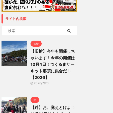
サイト内検索
旧栃
【旧栃】今年も開催しち
ゃいます！今年の開催は
10月4日！つくるまサー
キット那須に集合だ！
【2026】
2026/7/23
絆
【絆】お、覚えとけよ！