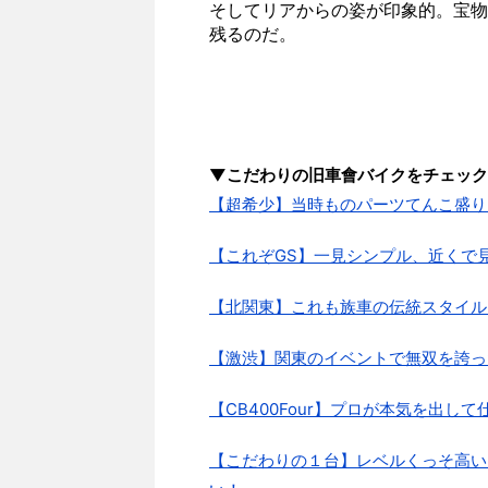
そしてリアからの姿が印象的。宝物
残るのだ。
▼こだわりの旧車會バイクをチェック
【超希少】当時ものパーツてんこ盛り
【これぞGS】一見シンプル、近くで
【北関東】これも族車の伝統スタイル
【激渋】関東のイベントで無双を誇っ
【CB400Four】プロが本気を出
【こだわりの１台】レベルくっそ高い