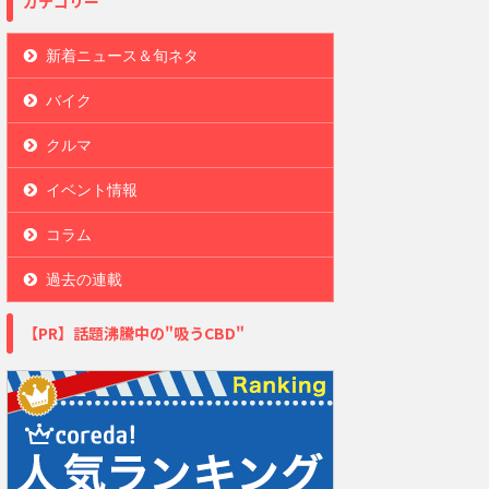
カテゴリー
新着ニュース＆旬ネタ
バイク
クルマ
イベント情報
コラム
過去の連載
【PR】話題沸騰中の"吸うCBD"