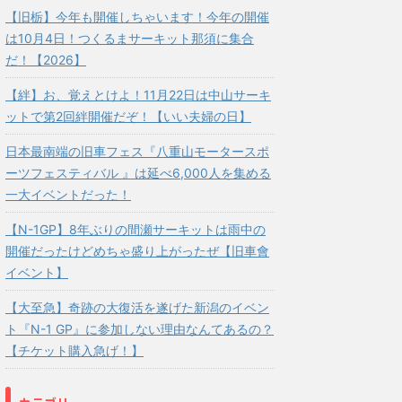
【旧栃】今年も開催しちゃいます！今年の開催
は10月4日！つくるまサーキット那須に集合
だ！【2026】
【絆】お、覚えとけよ！11月22日は中山サーキ
ットで第2回絆開催だぞ！【いい夫婦の日】
日本最南端の旧車フェス『八重山モータースポ
ーツフェスティバル 』は延べ6,000人を集める
一大イベントだった！
【N-1GP】8年ぶりの間瀬サーキットは雨中の
開催だったけどめちゃ盛り上がったぜ【旧車會
イベント】
【大至急】奇跡の大復活を遂げた新潟のイベン
ト『N-1 GP』に参加しない理由なんてあるの？
【チケット購入急げ！】