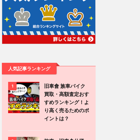
人気記事ランキング
旧車會 族車バイク
1
買取・高額査定おす
すめランキング！よ
り高く売るためのポ
イントは？