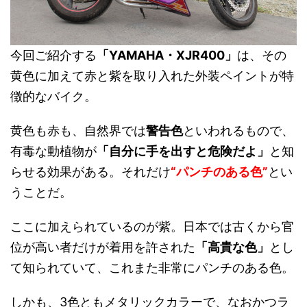
今回ご紹介する
「YAMAHA・XJR400」
は、その
黄色に加えて赤と紫を取り入れた外装ペイントが特
徴的なバイク。
黄色も赤も、自然界では
警告色
といわれるもので、
有毒な動植物が
「自分に手を出すと危険だよ」
と知
らせる効果がある。それだけ
“パンチのある色”
とい
うことだ。
ここに加えられているのが紫。日本では古くから官
位が高い者だけが着用を許された
「高貴な色」
とし
て知られていて、これまた非常にパンチのある色。
しかも、3色ともメタリックカラーで、なおかつラ