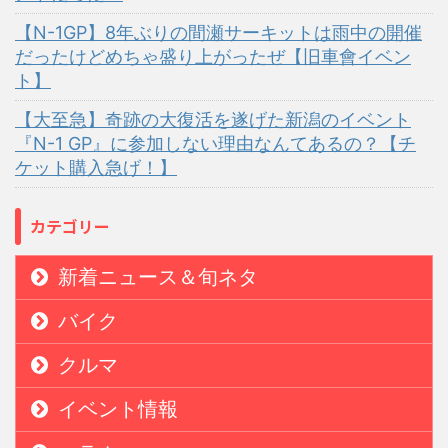
【N-1GP】8年ぶりの間瀬サーキットは雨中の開催
だったけどめちゃ盛り上がったぜ【旧車會イベン
ト】
【大至急】奇跡の大復活を遂げた新潟のイベント
『N-1 GP』に参加しない理由なんてあるの？【チ
ケット購入急げ！】
カテゴリー
新着ニュース＆旬ネタ
バイク
クルマ
イベント情報