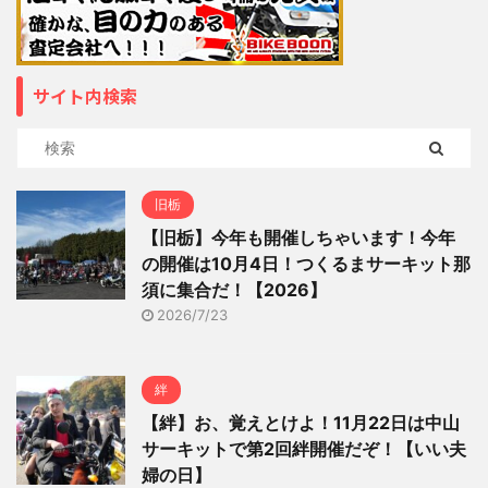
サイト内検索
旧栃
【旧栃】今年も開催しちゃいます！今年
の開催は10月4日！つくるまサーキット那
須に集合だ！【2026】
2026/7/23
絆
【絆】お、覚えとけよ！11月22日は中山
サーキットで第2回絆開催だぞ！【いい夫
婦の日】