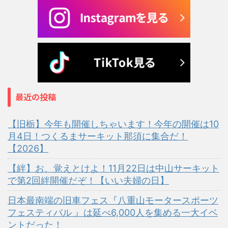
最近の投稿
【旧栃】今年も開催しちゃいます！今年の開催は10
月4日！つくるまサーキット那須に集合だ！
【2026】
【絆】お、覚えとけよ！11月22日は中山サーキット
で第2回絆開催だぞ！【いい夫婦の日】
日本最南端の旧車フェス『八重山モータースポーツ
フェスティバル 』は延べ6,000人を集める一大イベ
ントだった！