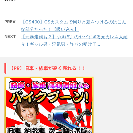
PREV
【GS400】GSカスタムで周りと差をつけるのはこん
な部分だった！【吸い込み】
NEXT
【元暴走族も？】ゆきぽよのヤバすぎる元カレ４人紹
介！ギャル男・浮気男・詐欺の受け子…
【PR】旧車・族車が高く売れる！！