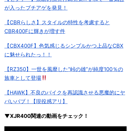
が入ったブチアゲを発見！
【CBRらしさ】スタイルの特性を考慮すると
CBR400Fに輝きが増す件
【CBX400F】色気感じるシンプルかつ上品なCBX
に魅せられたっ！！
【RZ350】一世を風靡した“峠の雄”が純度100％の
族車として登場
【HAWK】不良のバイクを再認識させる悪魔的にヤ
バいバブ！【現役感アリ】
▼XJR400関連の動画をチェック！