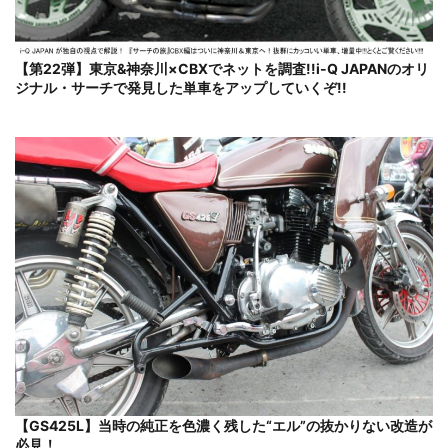
【第22弾】東京&神奈川×CBXでネットを調査!!i-Q JAPANのオリ
ジナル・サーチで発見した単車をアップしていくぞ!!
【GS425L】当時の純正を色濃く残した“エル”の抜かりない改造が
必見！