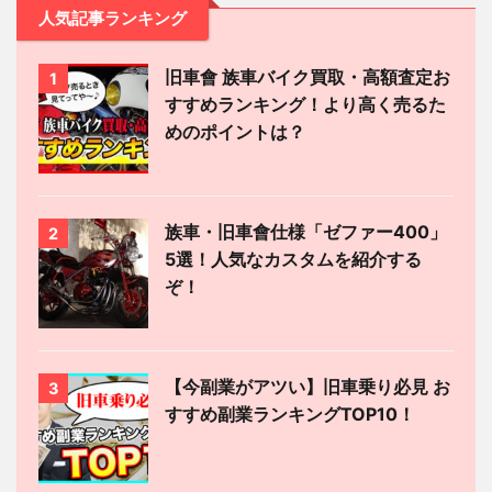
人気記事ランキング
旧車會 族車バイク買取・高額査定お
1
すすめランキング！より高く売るた
めのポイントは？
族車・旧車會仕様「ゼファー400」
2
5選！人気なカスタムを紹介する
ぞ！
【今副業がアツい】旧車乗り必見 お
3
すすめ副業ランキングTOP10！