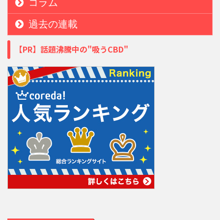
コラム
過去の連載
【PR】話題沸騰中の"吸うCBD"