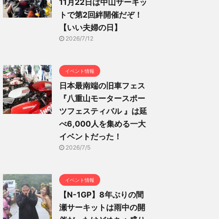
11月22日は中山サーキッ
トで第2回絆開催だぞ！
【いい夫婦の日】
2026/7/12
イベント情報
日本最南端の旧車フェス
『八重山モータースポー
ツフェスティバル 』は延
べ6,000人を集める一大
イベントだった！
2026/7/5
イベント情報
【N-1GP】8年ぶりの間
瀬サーキットは雨中の開