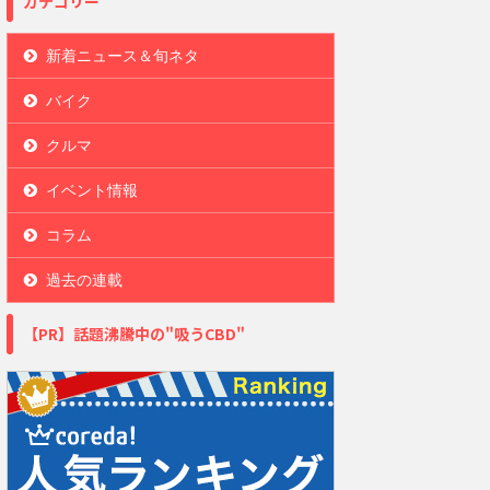
カテゴリー
新着ニュース＆旬ネタ
バイク
クルマ
イベント情報
コラム
過去の連載
【PR】話題沸騰中の"吸うCBD"