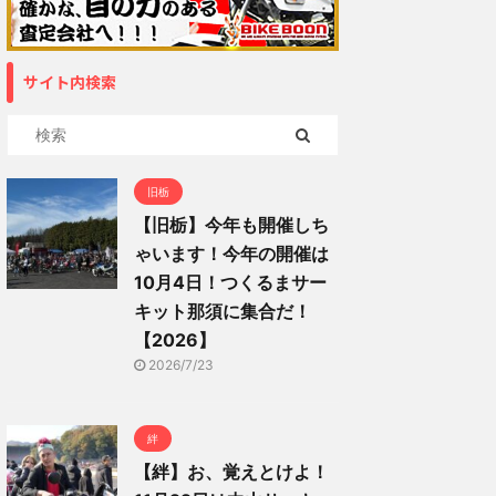
サイト内検索
旧栃
【旧栃】今年も開催しち
ゃいます！今年の開催は
10月4日！つくるまサー
キット那須に集合だ！
【2026】
2026/7/23
絆
【絆】お、覚えとけよ！