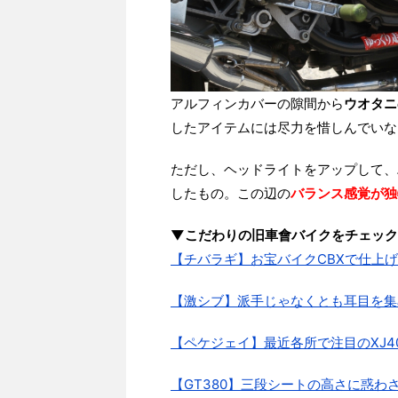
アルフィンカバーの隙間から
ウオタニ
したアイテムには尽力を惜しんでいな
ただし、ヘッドライトをアップして、
したもの。この辺の
バランス感覚が独
▼こだわりの旧車會バイクをチェック
【チバラギ】お宝バイクCBXで仕上
【激シブ】派手じゃなくとも耳目を集め
【ペケジェイ】最近各所で注目のXJ4
【GT380】三段シートの高さに惑