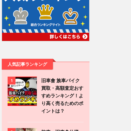
人気記事ランキング
旧車會 族車バイク
1
買取・高額査定おす
すめランキング！よ
り高く売るためのポ
イントは？