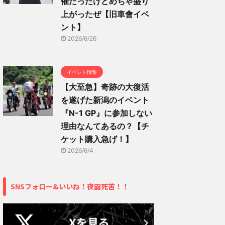
催だったけどめちゃ盛り
上がったぜ【旧車會イベ
ント】
2026/6/26
イベント情報
【大至急】奇跡の大復活
を遂げた新潟のイベント
『N-1 GP』に参加しない
理由なんてあるの？【チ
ケット購入急げ！】
2026/6/4
SNSフォロー&いいね！夜露死苦！！