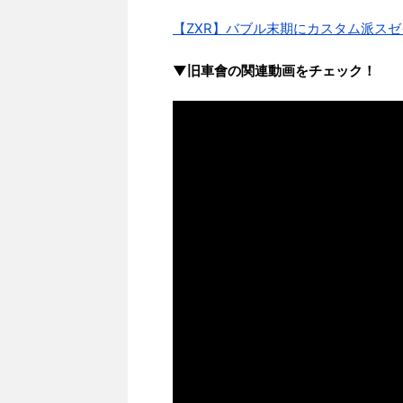
【ZXR】バブル末期にカスタム派ス
▼旧車會の関連動画をチェック！