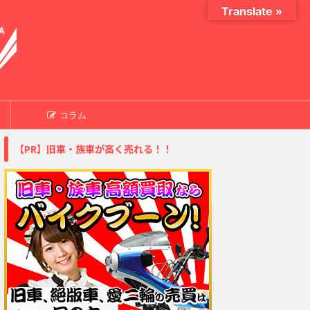
Translate »
コラム
【PR】旧車・族車が高く売れる！！