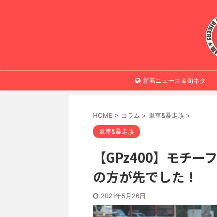
新着ニュース＆旬ネタ
HOME
>
コラム
>
単車&暴走族
>
単車&暴走族
【GPz400】モチ
の方が先でした！
2021年5月26日