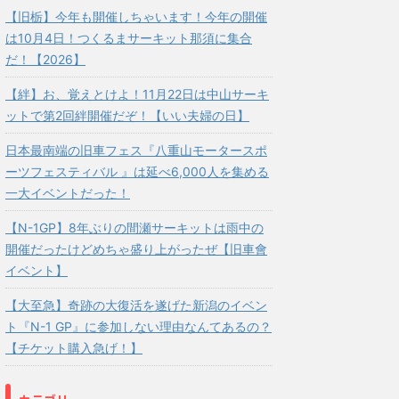
【旧栃】今年も開催しちゃいます！今年の開催
は10月4日！つくるまサーキット那須に集合
だ！【2026】
【絆】お、覚えとけよ！11月22日は中山サーキ
ットで第2回絆開催だぞ！【いい夫婦の日】
日本最南端の旧車フェス『八重山モータースポ
ーツフェスティバル 』は延べ6,000人を集める
一大イベントだった！
【N-1GP】8年ぶりの間瀬サーキットは雨中の
開催だったけどめちゃ盛り上がったぜ【旧車會
イベント】
【大至急】奇跡の大復活を遂げた新潟のイベン
ト『N-1 GP』に参加しない理由なんてあるの？
【チケット購入急げ！】