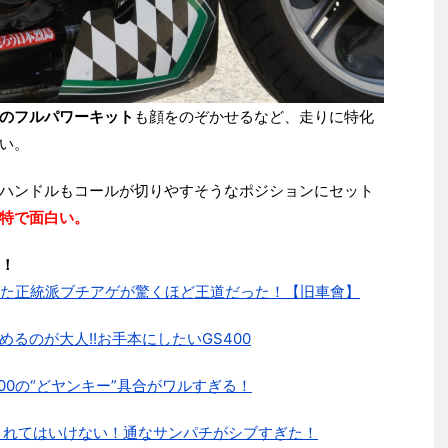
のフルパワーキット
も顔をのぞかせるなど、走りに特化
い。
ハンドルもコールが切りやすそうなポジションにセット
特で面白い。
！
げた正統派ブチアゲが驚くほど王道だった！【旧車會】
るのが大人!!お手本にしたいGS400
00の“どヤンキー”具合がワルすぎる！
わされてはいけない！通なサンパチがシブすぎた！