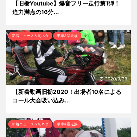
【旧栃Youtube】爆音フリー走行第1弾！
迫力満点の16分...
新着ニュース＆旬ネタ
単車&暴走族
2020/9/29
【新着動画旧栃2020！出場者10名による
コール大会吸い込み...
新着ニュース＆旬ネタ
単車&暴走族