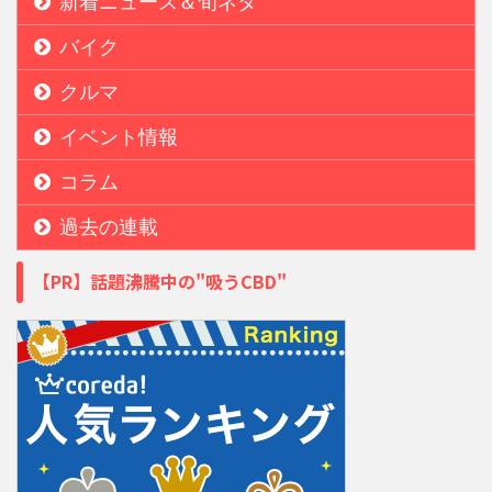
新着ニュース＆旬ネタ
バイク
クルマ
イベント情報
コラム
過去の連載
【PR】話題沸騰中の"吸うCBD"