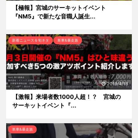
【極報】宮城のサーキットイベント
『NM5』で新たな音職人誕生...
新着ニュース＆旬ネタ
単車&暴走族
2019/4/18
【激報】来場者数1000人超！？ 宮城の
サーキットイベント『...
単車&暴走族