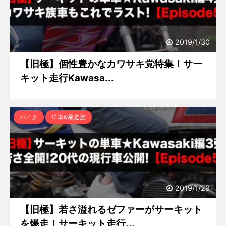
2019/1/30
【旧極】個性豊かなカワサキ党特集！サー
キット走行Kawasa...
バイク
単車&暴走族
2019/1/29
【旧極】若さ溢れるゼファーがサーキット
を爆走！サーキット走行...