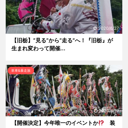
2020/6/27
【旧栃】“見る”から“走る”へ！『旧栃』が
生まれ変わって開催...
単車&暴走族
2020/6/17
【開催決定】今年唯一のイベントか
装