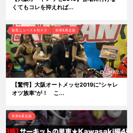
くてもコレを抑えれば...
新着ニュース＆旬ネタ
単車&暴走族
2019/2/9
【驚愕】大阪オートメッセ2019に"シャレ
オツ族車"が！ こ...
単車&暴走族