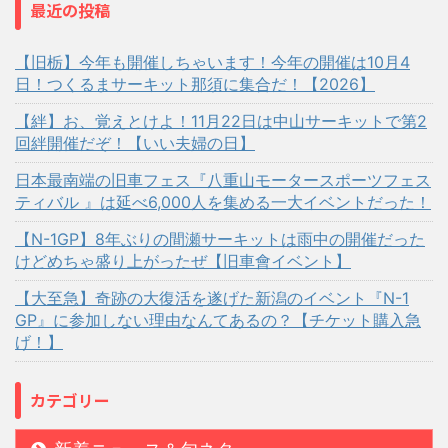
最近の投稿
【旧栃】今年も開催しちゃいます！今年の開催は10月4
日！つくるまサーキット那須に集合だ！【2026】
【絆】お、覚えとけよ！11月22日は中山サーキットで第2
回絆開催だぞ！【いい夫婦の日】
日本最南端の旧車フェス『八重山モータースポーツフェス
ティバル 』は延べ6,000人を集める一大イベントだった！
【N-1GP】8年ぶりの間瀬サーキットは雨中の開催だった
けどめちゃ盛り上がったぜ【旧車會イベント】
【大至急】奇跡の大復活を遂げた新潟のイベント『N-1
GP』に参加しない理由なんてあるの？【チケット購入急
げ！】
カテゴリー