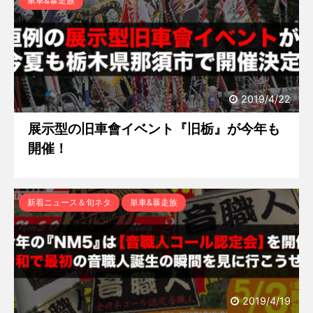
単車&暴走族
2019/4/22
展示型の旧車會イベント『旧栃』が今年も
開催！
新着ニュース＆旬ネタ
単車&暴走族
2019/4/19