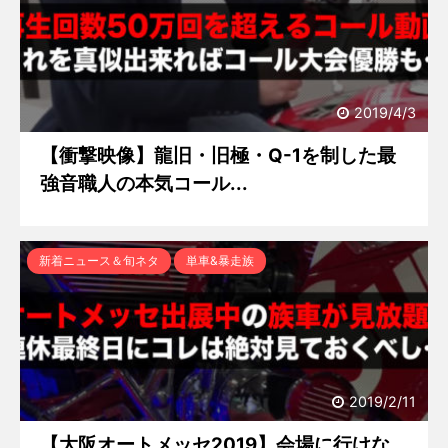
2019/4/3
【衝撃映像】龍旧・旧極・Q-1を制した最
強音職人の本気コール...
新着ニュース＆旬ネタ
単車&暴走族
2019/2/11
【大阪オートメッセ2019】会場に行けな