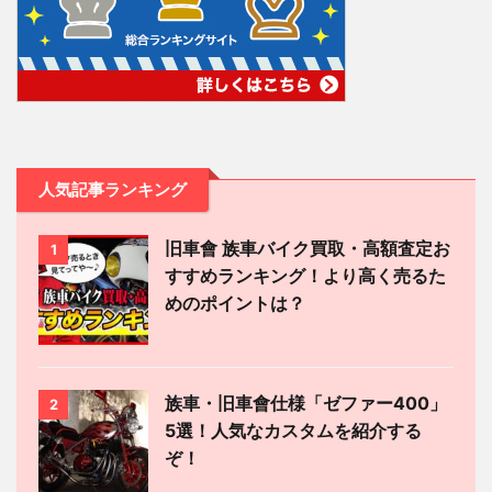
人気記事ランキング
旧車會 族車バイク買取・高額査定お
1
すすめランキング！より高く売るた
めのポイントは？
族車・旧車會仕様「ゼファー400」
2
5選！人気なカスタムを紹介する
ぞ！