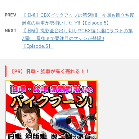
PREV
【旧極】CBXピックアップの第5弾!! 今回も目立ち度
満点の単車が勢揃いしたぞ!!【Episode.5】
NEXT
【旧極】撮影全台出し切り!?CBX編も遂にラストの第
7弾!! 最後まで要注目のマシンが登場!!
【Episode.5】
【PR】旧車・族車が高く売れる！！