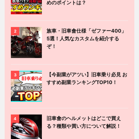
めのポイントは？
族車・旧車會仕様「ゼファー400」
2
5選！人気なカスタムを紹介する
ぞ！
【今副業がアツい】旧車乗り必見 お
3
すすめ副業ランキングTOP10！
旧車會のヘルメットはどこで買え
4
る？種類や買い方について解説！