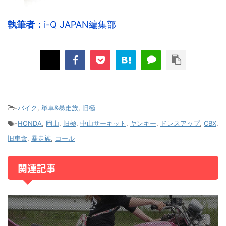
執筆者：
i-Q JAPAN編集部
-
バイク
,
単車&暴走族
,
旧極
-
HONDA
,
岡山
,
旧極
,
中山サーキット
,
ヤンキー
,
ドレスアップ
,
CBX
,
旧車會
,
暴走族
,
コール
関連記事