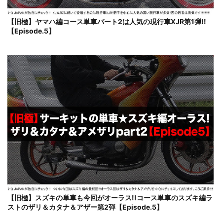
【旧極】ヤマハ編コース単車パート2は人気の現行車XJR第1弾!!
【Episode.5】
【旧極】スズキの単車も今回がオーラス!!コース単車のスズキ編ラ
ストのザリ＆カタナ＆アザー第2弾【Episode.5】