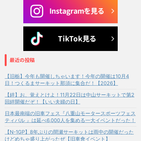
最近の投稿
【旧栃】今年も開催しちゃいます！今年の開催は10月4
日！つくるまサーキット那須に集合だ！【2026】
【絆】お、覚えとけよ！11月22日は中山サーキットで第2
回絆開催だぞ！【いい夫婦の日】
日本最南端の旧車フェス『八重山モータースポーツフェス
ティバル 』は延べ6,000人を集める一大イベントだった！
【N-1GP】8年ぶりの間瀬サーキットは雨中の開催だった
けどめちゃ盛り上がったぜ【旧車會イベント】