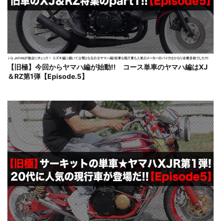
【旧極】今回からヤマハ編が始動!! コース単車のヤマハ編はXJ
＆RZ第1弾【Episode.5】