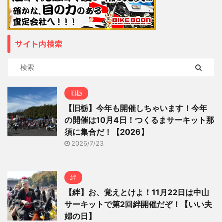
サイト内検索
旧栃
【旧栃】今年も開催しちゃいます！今年
の開催は10月4日！つくるまサーキット那
須に集合だ！【2026】
2026/7/23
絆
【絆】お、覚えとけよ！11月22日は中山
サーキットで第2回絆開催だぞ！【いい夫
婦の日】