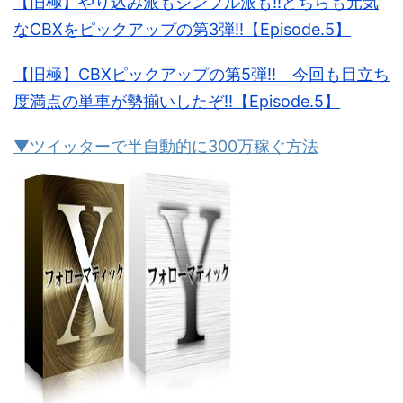
【旧極】やり込み派もシンプル派も!!どちらも元気
なCBXをピックアップの第3弾!!【Episode.5】
【旧極】CBXピックアップの第5弾!! 今回も目立ち
度満点の単車が勢揃いしたぞ!!【Episode.5】
▼ツイッターで半自動的に300万稼ぐ方法