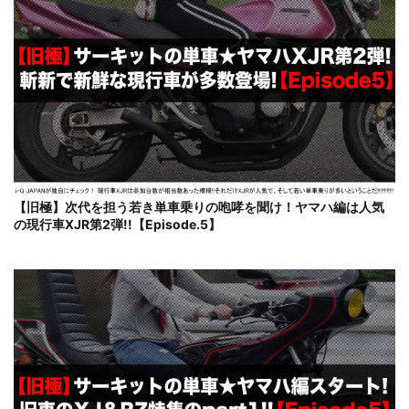
【旧極】次代を担う若き単車乗りの咆哮を聞け！ヤマハ編は人気
の現行車XJR第2弾!!【Episode.5】