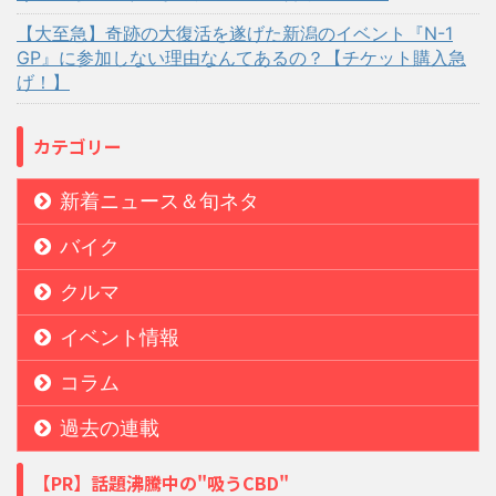
【大至急】奇跡の大復活を遂げた新潟のイベント『N-1
GP』に参加しない理由なんてあるの？【チケット購入急
げ！】
カテゴリー
新着ニュース＆旬ネタ
バイク
クルマ
イベント情報
コラム
過去の連載
【PR】話題沸騰中の"吸うCBD"